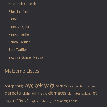
Kozmetik-Güzellik
Pilav Tarifleri
Pirinç
Pirinç ve Çeltik
Pirinçli Tarifler
Salata Tarifleri
Tatlı Tarifleri
Yazılı ve Görsel Medya
Malzeme Listesi
ayçiçek yağı
Antep fıstığı
badem
bezelye
biber salçası
dereotu
domates
et
dolmalık fıstık
domates salçası
havuç
suyu
haşlanmış nohut
haşlanmış bezelye