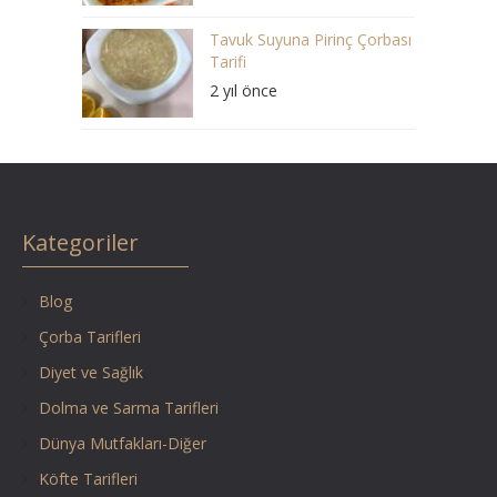
Tavuk Suyuna Pirinç Çorbası
Tarifi
2 yıl önce
Kategoriler
Blog
Çorba Tarifleri
Diyet ve Sağlık
Dolma ve Sarma Tarifleri
Dünya Mutfakları-Diğer
Köfte Tarifleri