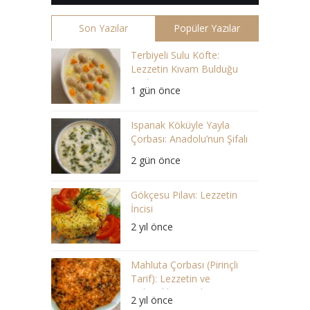
Son Yazılar
Popüler Yazılar
Terbiyeli Sulu Köfte:
Lezzetin Kıvam Bulduğu
Çorba
1 gün önce
Ispanak Köküyle Yayla
Çorbası: Anadolu’nun Şifalı
Lezzeti
2 gün önce
Gökçesu Pilavı: Lezzetin
İncisi
2 yıl önce
Mahluta Çorbası (Pirinçli
Tarif): Lezzetin ve
Geleneklerin Buluştuğu Bir
2 yıl önce
Ziyafet