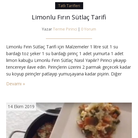
Tatlı Tarifleri
Limonlu Fırın Sütlaç Tarifi
Yazar
Terme Pirinci
|
0 Yorum
Limonlu Fırın Sütlaç Tarifi için Malzemeler 1 litre süt 1 su
bardağı toz şeker 1 su bardağı pirinç 1 adet yumurta 1 adet
limon kabuğu Limonlu Fırın Sütlaç Nasıl Yapılır? Pirinci yıkayıp
tencereye ilave edin. Pirinçlerin üzerini 2 parmak geçecek kadar
su koyup pirinçler patlayıp yumuşayana kadar pişirin. Diğer
taraftan sütü, şekeri ve yumurtayı karıştırarak pişirmeye alın.
Devamı »
Pirinçler pişince sütün…
14 Ekim 2019