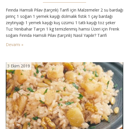
Fırında Hamsili Pilav (tarçınlı) Tarifi için Malzemeler 2 su bardağı
pirinç 1 soğan 1 yemek kaşığı dolmalık fıstık 1 çay bardağı
zeytinyağı 1 yemek kaşığı kuş üzümü 1 tatlı kaşığı toz şeker
Tuz Yenibahar Tarçın 1 kg temizlenmiş hamsi Üzeri için Frenk
soğanı Fırında Hamsili Pilav (tarçınlı) Nasıl Yapılır? Tarifi
Nasıldır? Pirinci bir kaba alın. Üzerini geçecek kadar su ilave…
Devamı »
3 Ekim 2019