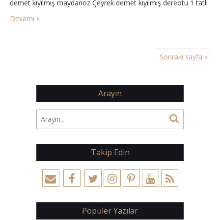
demet kıyılmış maydanoz Çeyrek demet kıyılmış dereotu 1 tatlı
kaşığı nane 1 tatlı kaşığı köri 1…
Devamı »
Sonraki sayfa »
Arayın
Takip Edin
Popüler Yazılar