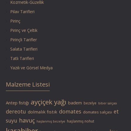
Kozmetik-Güzellik
Pilav Tarifleri
Pirinç
Pirinç ve Çeltik
Pirinçli Tarifler
Salata Tarifleri
Tatlı Tarifleri
Yazılı ve Görsel Medya
Malzeme Listesi
ayçiçek yağı
Antep fıstığı
badem
bezelye
biber salçası
dereotu
domates
et
dolmalık fıstık
domates salçası
havuç
suyu
haşlanmış nohut
haşlanmış bezelye
karabiber