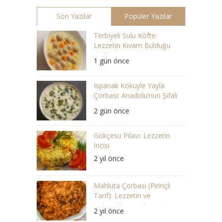
Son Yazılar
Popüler Yazılar
Terbiyeli Sulu Köfte:
Lezzetin Kıvam Bulduğu
Çorba
1 gün önce
Ispanak Köküyle Yayla
Çorbası: Anadolu’nun Şifalı
Lezzeti
2 gün önce
Gökçesu Pilavı: Lezzetin
İncisi
2 yıl önce
Mahluta Çorbası (Pirinçli
Tarif): Lezzetin ve
Geleneklerin Buluştuğu Bir
2 yıl önce
Ziyafet