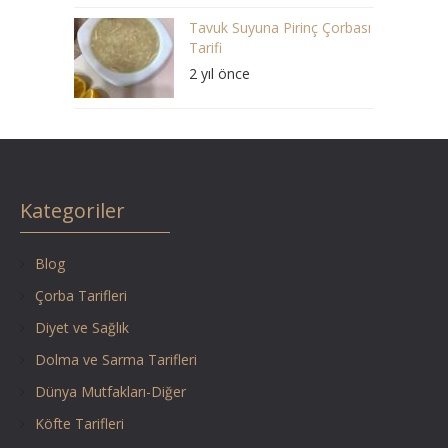
Tavuk Suyuna Pirinç Çorbası
Tarifi
2 yıl önce
Kategoriler
Blog
Çorba Tarifleri
Diyet ve Sağlık
Dolma ve Sarma Tarifleri
Dünya Mutfakları-Diğer
Köfte Tarifleri