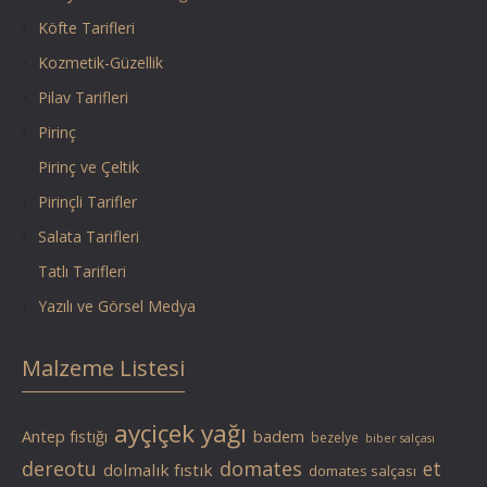
Köfte Tarifleri
Kozmetik-Güzellik
Pilav Tarifleri
Pirinç
Pirinç ve Çeltik
Pirinçli Tarifler
Salata Tarifleri
Tatlı Tarifleri
Yazılı ve Görsel Medya
Malzeme Listesi
ayçiçek yağı
Antep fıstığı
badem
bezelye
biber salçası
dereotu
domates
et
dolmalık fıstık
domates salçası