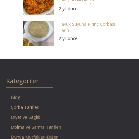
Geleneklerin Buluştuğu Bir
2 yıl önce
Ziyafet
Tavuk Suyuna Pirinç Çorbası
Tarifi
2 yıl önce
Kategoriler
Blog
Çorba Tarifleri
Diyet ve Sağlık
Dolma ve Sarma Tarifleri
Dünya Mutfakları-Diğer