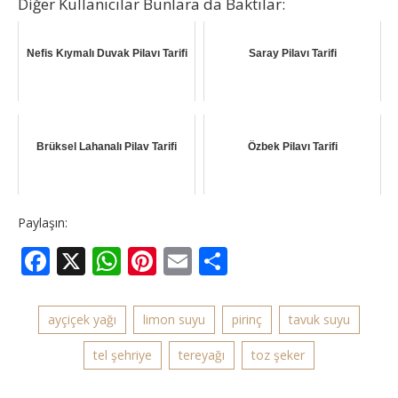
Diğer Kullanıcılar Bunlara da Baktılar:
Nefis Kıymalı Duvak Pilavı Tarifi
Saray Pilavı Tarifi
Brüksel Lahanalı Pilav Tarifi
Özbek Pilavı Tarifi
Paylaşın:
Facebook
X
WhatsApp
Pinterest
Email
Share
ayçiçek yağı
limon suyu
pirinç
tavuk suyu
tel şehriye
tereyağı
toz şeker