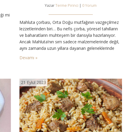
Yazar
Terme Pirinci
|
0 Yorum
ği mi
Mahluta çorbası, Orta Doğu mutfağının vazgeçilmez
lezzetlerinden biri… Bu nefis çorba, yöresel tahılların
ve baharatların muhteşem bir dansıyla hazırlanıyor.
Ancak Mahluta’nın sırrı sadece malzemelerinde değil,
ram
aynı zamanda uzun yıllara dayanan geleneklerinde
boy
yatıyor. Bu çorba, aile sofralarında sıkça paylaşılıyor
Devamı »
ve özel günlerde, misafirler için hazırlanan geleneksel
bir lezzet olarak kabul ediliyor. Mahluta Çorbası
(Pirinçli Tarif) İçin Malzemeler: Yarım su bardağı
pirinç…
21 Eylül 2023