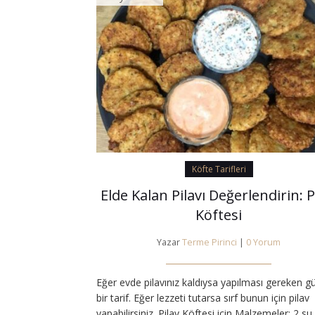
Köfte Tarifleri
Elde Kalan Pilavı Değerlendirin: P
Köftesi
Yazar
Terme Pirinci
|
0 Yorum
Eğer evde pilavınız kaldıysa yapılması gereken g
bir tarif. Eğer lezzeti tutarsa sırf bunun için pilav
yapabilirsiniz. Pilav Köftesi için Malzemeler: 2 su