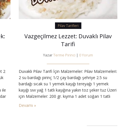
Pilav Tarifleri
k:
Vazgeçilmez Lezzet: Duvaklı Pilav
Tarifi
Yazar
Terme Pirinci
|
0 Yorum
t 2
Duvaklı Pilav Tarifi İçin Malzemeler: Pilav Malzemeleri:
ük
2 su bardağı pirinç 1/2 çay bardağı şehriye 2.5 su
bardağı sıcak su 1 yemek kaşığı tereyağı 1 yemek
 ile
kaşığı sıvı yağ 1 tatlı kaşığına yakın toz şeker tuz Üzeri
adar
için Malzemeler: 200 gr. kıyma 1 adet soğan 1 tatlı
kaşığı tereyağı 3 yemek kaşığı sıvı yağ Tuz Karabiber
Devamı »
Duvaklı Pilav Pirinçleri…