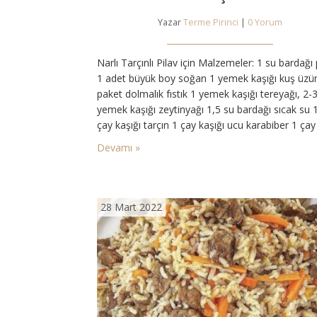
Yazar
Terme Pirinci
|
0 Yorum
Narlı Tarçınlı Pilav için Malzemeler: 1 su bardağı 
1 adet büyük boy soğan 1 yemek kaşığı kuş üz
paket dolmalık fıstık 1 yemek kaşığı tereyağı, 2-
yemek kaşığı zeytinyağı 1,5 su bardağı sıcak su 
çay kaşığı tarçın 1 çay kaşığı ucu karabiber 1 çay
kaşığı ucu yenibahar 1 çay kaşığı tuz 1 avuç der
Devamı »
avuç maydanoz…
28 Mart 2022