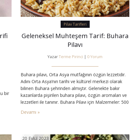
Pilav Tarifleri
ifi
Geleneksel Muhteşem Tarif: Buhara
Pilavı
Yazar
Terme Pirinci
|
0 Yorum
Buhara pilavı, Orta Asya mutfağının özgün lezzetidir.
Adını Orta Asya’nın tarihi ve kültürel merkezi olarak
bilinen Buhara şehrinden almıştır. Gelenekte bakır
u bir
kazanlarda pişirilen buhara pilavı, özgün aromaları ve
ası
lezzetleri ile tanınır. Buhara Pilavı için Malzemeler: 500
eşem
gram dana eti 1 soğan 1 havuç 2 su bardağı pirinç
Devamı »
deni
Yarım çay bardağı haşlanmış bezelye Yarım çay
bardağı sıvı yağ 2 yemek kaşığı…
20 Eylül 2023