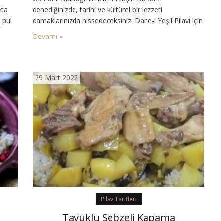
eta
denediğinizde, tarihi ve kültürel bir lezzeti
 pul
damaklarınızda hissedeceksiniz. Dane-i Yeşil Pilavı için
Malzemeler: 2 su bardağı pirinç 250 gr ıspanak 100 gr
Devamı »
şan
tereyağı 1 adet kuru soğan ¼ bağ taze nane ¼ bağ
maydanoz ¼ bağ kereviz yaprağı ¼…
29 Mart 2022
Pilav Tarifleri
Tavuklu Sebzeli Kapama