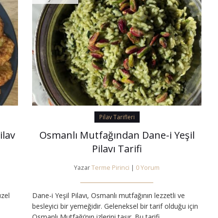
Pilav Tarifleri
ilav
Osmanlı Mutfağından Dane-i Yeşil
Pilavı Tarifi
Yazar
Terme Pirinci
|
0 Yorum
üzel
Dane-i Yeşil Pilavı, Osmanlı mutfağının lezzetli ve
besleyici bir yemeğidir. Geleneksel bir tarif olduğu için
Osmanlı Mutfağı’nın izlerini taşır. Bu tarifi