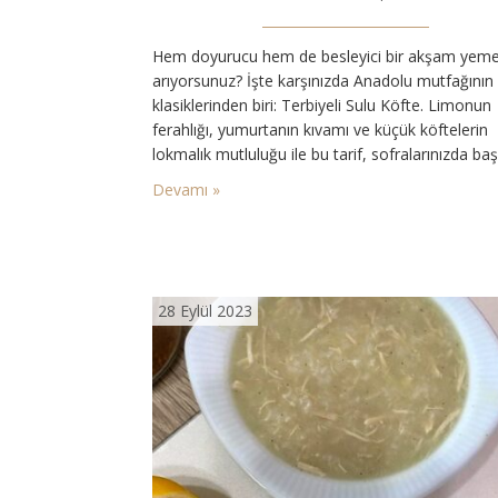
Hem doyurucu hem de besleyici bir akşam yeme
arıyorsunuz? İşte karşınızda Anadolu mutfağının
klasiklerinden biri: Terbiyeli Sulu Köfte. Limonun
ferahlığı, yumurtanın kıvamı ve küçük köftelerin
lokmalık mutluluğu ile bu tarif, sofralarınızda baş
köşeye oturacak. Malzemeler: Köfte için: 300 g
Devamı »
kıyma 1 kahve fincanı ince bulgur 1 adet küçük 
soğan 1 dal kıyılmış maydanoz 1 çay kaşığı kırık
pirinç…
28 Eylül 2023