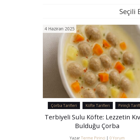
Seçili 
4 Haziran 2025
Çorba Tarifleri
Köfte Tarifleri
Pirinçli Tarif
Terbiyeli Sulu Köfte: Lezzetin K
Bulduğu Çorba
Yazar
Terme Pirinci
|
0 Yorum