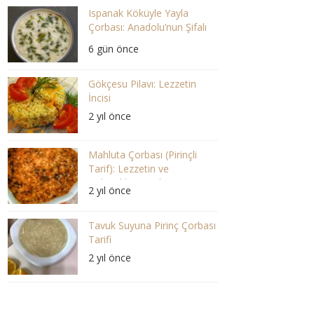
Ispanak Köküyle Yayla
Çorbası: Anadolu’nun Şifalı
Lezzeti
6 gün önce
Gökçesu Pilavı: Lezzetin
İncisi
2 yıl önce
Mahluta Çorbası (Pirinçli
Tarif): Lezzetin ve
Geleneklerin Buluştuğu Bir
2 yıl önce
Ziyafet
Tavuk Suyuna Pirinç Çorbası
Tarifi
2 yıl önce