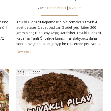
Yazar
Terme Pirinci
|
0 Yorum
pirinç
Tavuklu Sebzeli Kapama için Malzemeler 1 tavuk 4
ümü 1
adet patates 2 adet patlıcan 5 adet yeşil biber 200
3
gram pirinç tuz 1 çay kaşığı karabiber Tavuklu Sebzeli
1/2
Kapama Tarifi Öncelikle birincimizi ıslatıyoruz daha
sonra tavuğumuzu doğrayıp bir tencerede pişiriyoruz.
eotu 1
Patlıcan ve biberlerimizi kızgın yağda kızarttıktan
Devamı »
sonra derin bir tencerede sırasıyla tavuk, patates,
patlıcan ve biberleri tencereye diziyoruz. En son
pirincimizi…
25 Şubat 2022