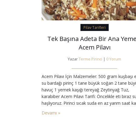
Pilav Tarifleri
Tek Başına Adeta Bir Ana Yeme
Acem Pilavı
Yazar
Terme Pirinci
|
0 Yorum
Acem Pilavı İçin Malzemeler: 500 gram kuşbaşı e
su bardağı pirinç 1 tane büyük soğan 2 tane büy
havuç 1 yemek kaşığı tereyağ Zeytinyağ Tuz,
karabiber Acem Pilavı Tarifi: Öncelikle eti biraz su
haşlıyoruz. Pirinci sıcak suda en az yarım saat k
bekletip süzüyoruz. Soğanı yarım piyazlık olarak
Devamı »
doğruyoruz. Havuçları da kibrit çöpü şeklinde
doğruyoruz. Bir tencereye zeytinyağ…