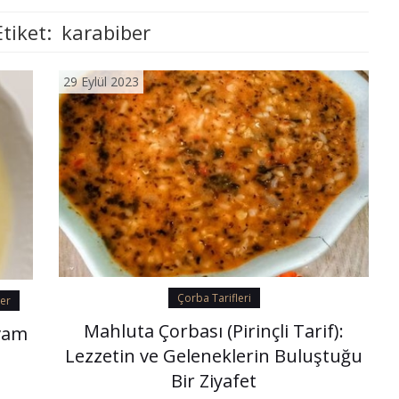
Etiket:
karabiber
29 Eylül 2023
Çorba Tarifleri
ler
Mahluta Çorbası (Pirinçli Tarif):
ıvam
Lezzetin ve Geleneklerin Buluştuğu
Bir Ziyafet