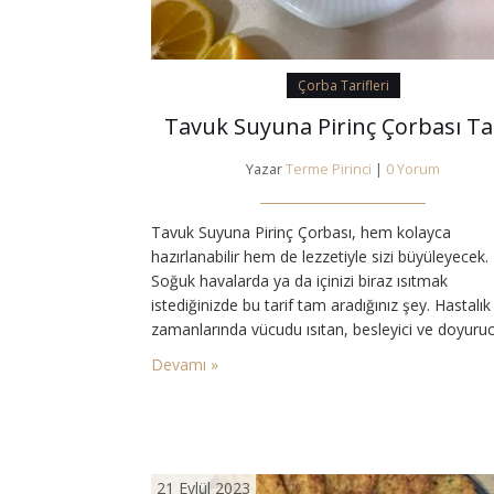
Çorba Tarifleri
Tavuk Suyuna Pirinç Çorbası Tar
Yazar
Terme Pirinci
|
0 Yorum
Tavuk Suyuna Pirinç Çorbası, hem kolayca
hazırlanabilir hem de lezzetiyle sizi büyüleyecek.
Soğuk havalarda ya da içinizi biraz ısıtmak
istediğinizde bu tarif tam aradığınız şey. Hastalık
zamanlarında vücudu ısıtan, besleyici ve doyuruc
çorba arayışındaysanız, tavuk suyuna pirinç çorb
Devamı »
tam da size göre bir seçenek olabilir. Bu muht
lezzet, hem damakları şenlendirirken hem de be
güçlendirir. Tavuk Suyuna Pirinç Çorbası…
21 Eylül 2023