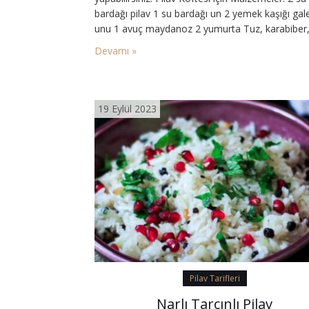
bardağı pilav 1 su bardağı un 2 yemek kaşığı gal
unu 1 avuç maydanoz 2 yumurta Tuz, karabiber,
biber, kimyon Pilav Köftesi Tarifi: Malzemelerin
Devamı »
hepsini bir kaba alın. Yoğurun ve şekil verin. yapı
bir olacağı…
19 Eylül 2023
Pilav Tarifleri
Narlı Tarçınlı Pilav