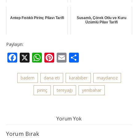
Antep Fıstıklı Pirinç Pilavı Tarifi
Susamlı, Çörek Otlu ve Kuru
Üzümlü Pilav Tarifi
Paylaşın:
Facebook
X
WhatsApp
Pinterest
Email
Share
badem
dana eti
karabiber
maydanoz
pirinç
tereyağı
yenibahar
Yorum Yok
Yorum Bırak