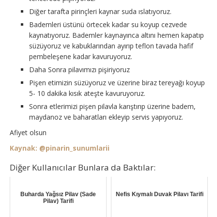
Diğer tarafta pirinçleri kaynar suda ıslatıyoruz.
Bademleri üstünü örtecek kadar su koyup cezvede
kaynatıyoruz. Bademler kaynayınca altını hemen kapatıp
süzüyoruz ve kabuklarından ayırıp teflon tavada hafif
pembeleşene kadar kavuruyoruz.
Daha Sonra pilavımızı pişiriyoruz
Pişen etimizin süzüyoruz ve üzerine biraz tereyağı koyup
5- 10 dakika kısık ateşte kavuruyoruz.
Sonra etlerimizi pişen pilavla karıştırıp üzerine badem,
maydanoz ve baharatları ekleyip servis yapıyoruz.
Afiyet olsun
Kaynak: @pinarin_sunumlarii
Diğer Kullanıcılar Bunlara da Baktılar:
Buharda Yağsız Pilav (Sade
Nefis Kıymalı Duvak Pilavı Tarifi
Pilav) Tarifi