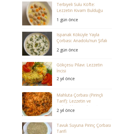
Terbiyeli Sulu Köfte:
Lezzetin Kıvam Bulduğu
Çorba
1 gün önce
Ispanak Köküyle Yayla
Çorbası: Anadolu’nun Şifalı
Lezzeti
2 gün önce
Gökçesu Pilavı: Lezzetin
İncisi
2 yıl önce
Mahluta Çorbası (Pirinçli
Tarif): Lezzetin ve
Geleneklerin Buluştuğu Bir
2 yıl önce
Ziyafet
Tavuk Suyuna Pirinç Çorbası
Tarifi