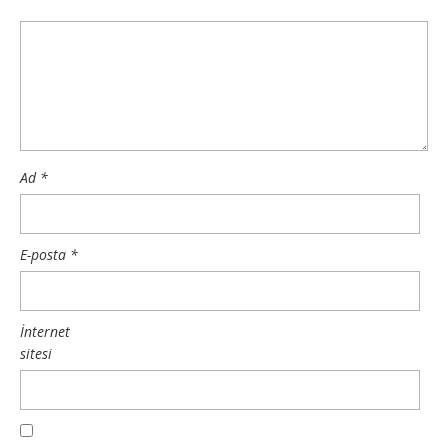
Ad
*
E-posta
*
İnternet
sitesi