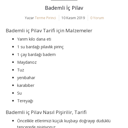
Bademli İç Pilav
Yazar
Terme Pirinci
10 Kasım 2019
0 Yorum
Bademli iç Pilav Tarifi için Malzemeler
Yarım kilo dana eti
1 su bardağı pilavlık pirinç
1 çay bardağı badem
Maydanoz
Tuz
yenibahar
karabiber
Su
Tereyağı
Bademli iç Pilav Nasıl Pişirilir, Tarifi
Öncelikle etlerimizi küçük kuşbaşı doğrayıp düdüklü
tencerede pişiriyoruz.