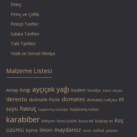
Pirinç
Pirinç ve Çeltik
Pirinçli Tarifler
Salata Tarifleri
Tatlı Tarifleri
Yazılı ve Görsel Medya
Malzeme Listesi
ayçiçek yağı
Antep fıstığı
badem
bezelye
biber salçası
dereotu
domates
et
dolmalık fıstık
domates salçası
havuç
suyu
haşlanmış nohut
haşlanmış bezelye
karabiber
kuş
kimyon
kuru üzüm
kuzu eti
kuşbaşı et
üzümü
maydanoz
limon
kıyma
nohut
nane
patates