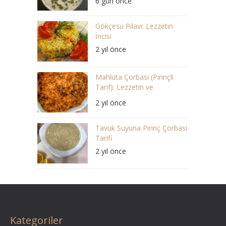
6 gün önce
Gökçesu Pilavı: Lezzetin
İncisi
2 yıl önce
Mahluta Çorbası (Pirinçli
Tarif): Lezzetin ve
Geleneklerin Buluştuğu Bir
2 yıl önce
Ziyafet
Tavuk Suyuna Pirinç Çorbası
Tarifi
2 yıl önce
Kategoriler