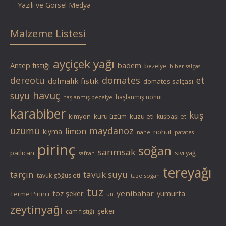
Yazılı ve Görsel Medya
Malzeme Listesi
ayçiçek yağı
Antep fıstığı
badem
bezelye
biber salçası
dereotu
domates
et
dolmalık fıstık
domates salçası
havuç
suyu
haşlanmış nohut
haşlanmış bezelye
karabiber
kuş
kimyon
kuru üzüm
kuzu eti
kuşbaşı et
üzümü
maydanoz
limon
kıyma
nohut
nane
patates
pirinç
soğan
sarımsak
patlıcan
sıvı yağ
safran
tereyağı
tarçın
tavuk suyu
tavuk göğüs eti
taze soğan
tuz
toz şeker
yenibahar
yumurta
Terme Pirinci
un
zeytinyağı
şeker
çam fıstığı