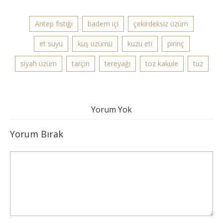
Antep fıstığı
badem içi
çekirdeksiz üzüm
et suyu
kuş üzümü
kuzu eti
pirinç
siyah üzüm
tarçın
tereyağı
toz kakule
tuz
Yorum Yok
Yorum Bırak