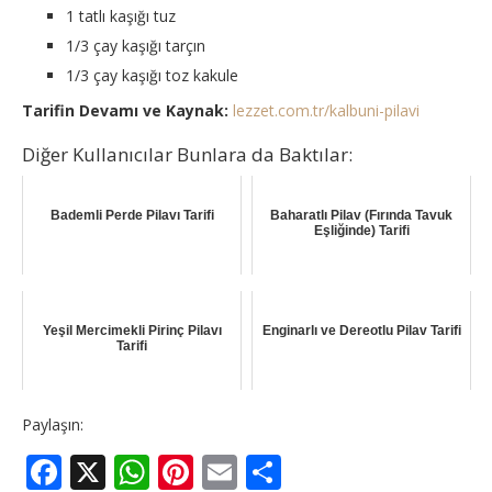
1 tatlı kaşığı tuz
1/3 çay kaşığı tarçın
1/3 çay kaşığı toz kakule
Tarifin Devamı ve Kaynak:
lezzet.com.tr/kalbuni-pilavi
Diğer Kullanıcılar Bunlara da Baktılar:
Bademli Perde Pilavı Tarifi
Baharatlı Pilav (Fırında Tavuk
Eşliğinde) Tarifi
Yeşil Mercimekli Pirinç Pilavı
Enginarlı ve Dereotlu Pilav Tarifi
Tarifi
Paylaşın:
Facebook
X
WhatsApp
Pinterest
Email
Share