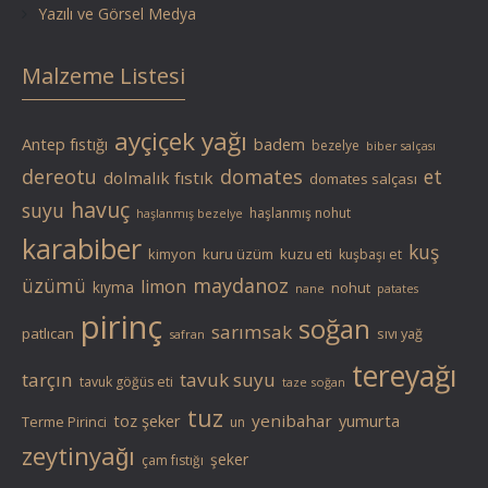
Yazılı ve Görsel Medya
Malzeme Listesi
ayçiçek yağı
Antep fıstığı
badem
bezelye
biber salçası
dereotu
domates
et
dolmalık fıstık
domates salçası
havuç
suyu
haşlanmış nohut
haşlanmış bezelye
karabiber
kuş
kimyon
kuru üzüm
kuzu eti
kuşbaşı et
üzümü
maydanoz
limon
kıyma
nohut
nane
patates
pirinç
soğan
sarımsak
patlıcan
sıvı yağ
safran
tereyağı
tarçın
tavuk suyu
tavuk göğüs eti
taze soğan
tuz
toz şeker
yenibahar
yumurta
Terme Pirinci
un
zeytinyağı
şeker
çam fıstığı