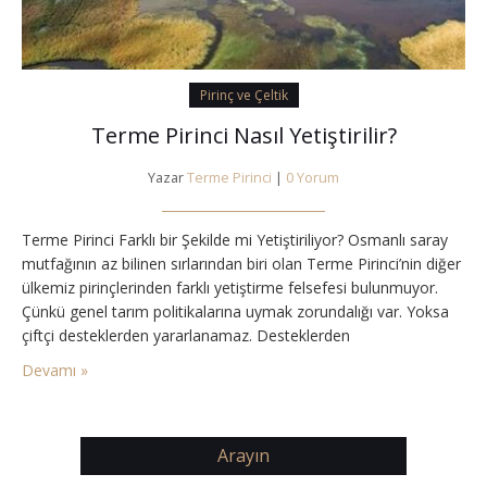
Pirinç ve Çeltik
Terme Pirinci Nasıl Yetiştirilir?
Yazar
Terme Pirinci
|
0 Yorum
Terme Pirinci Farklı bir Şekilde mi Yetiştiriliyor? Osmanlı saray
mutfağının az bilinen sırlarından biri olan Terme Pirinci’nin diğer
ülkemiz pirinçlerinden farklı yetiştirme felsefesi bulunmuyor.
Çünkü genel tarım politikalarına uymak zorundalığı var. Yoksa
çiftçi desteklerden yararlanamaz. Desteklerden
yararlanamamak demek globalleşen dünya pazarının
Devamı »
kapısından bakıp geri çıkmak anlamına geliyor. Peki Nedir bu
Terme Pirinci? İlla ki bir örnekleme yapacaksak bunu yine
bölgemize…
Arayın