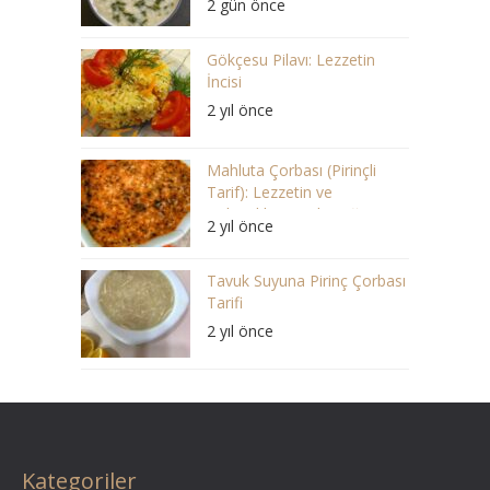
2 gün önce
Gökçesu Pilavı: Lezzetin
İncisi
2 yıl önce
Mahluta Çorbası (Pirinçli
Tarif): Lezzetin ve
Geleneklerin Buluştuğu Bir
2 yıl önce
Ziyafet
Tavuk Suyuna Pirinç Çorbası
Tarifi
2 yıl önce
Kategoriler