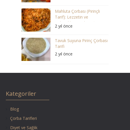
Mahluta Çorbası (Pirinçli
Tarif): Lezzetin ve
Geleneklerin Buluştuğu Bir
2 yıl önce
Ziyafet
Tavuk Suyuna Pirinç Çorbası
Tarifi
2 yıl önce
Kategoriler
Blog
Çorba Tarifleri
Diyet ve Sağlık