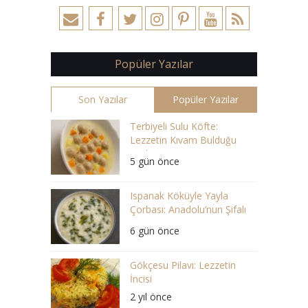
Popüler Yazılar
Son Yazılar
Popüler Yazılar
Terbiyeli Sulu Köfte:
Lezzetin Kıvam Bulduğu
Çorba
5 gün önce
Ispanak Köküyle Yayla
Çorbası: Anadolu’nun Şifalı
Lezzeti
6 gün önce
Gökçesu Pilavı: Lezzetin
İncisi
2 yıl önce