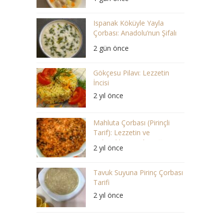
Ispanak Köküyle Yayla
Çorbası: Anadolu’nun Şifalı
Lezzeti
2 gün önce
Gökçesu Pilavı: Lezzetin
İncisi
2 yıl önce
Mahluta Çorbası (Pirinçli
Tarif): Lezzetin ve
Geleneklerin Buluştuğu Bir
2 yıl önce
Ziyafet
Tavuk Suyuna Pirinç Çorbası
Tarifi
2 yıl önce