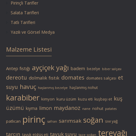
Pirinçli Tarifler
Salata Tarifleri
Tatlı Tarifleri
Yazılı ve Görsel Medya
Malzeme Listesi
ayçiçek yağı
Antep fıstığı
badem
bezelye
biber salçası
dereotu
domates
et
dolmalık fıstık
domates salçası
havuç
suyu
haşlanmış nohut
haşlanmış bezelye
karabiber
kuş
kimyon
kuru üzüm
kuzu eti
kuşbaşı et
üzümü
maydanoz
limon
kıyma
nohut
nane
patates
pirinç
soğan
sarımsak
patlıcan
sıvı yağ
safran
tereyağı
tarçın
tavuk suyu
tavuk göğüs eti
taze soğan