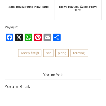
Sade Beyaz Pirinç Pilavı Tarifi
Etli ve Havuçlu Özbek Pilavı
Tarifi
Paylaşın:
Facebook
X
WhatsApp
Pinterest
Email
Share
Antep fıstığı
nar
pirinç
tereyağı
Yorum Yok
Yorum Bırak