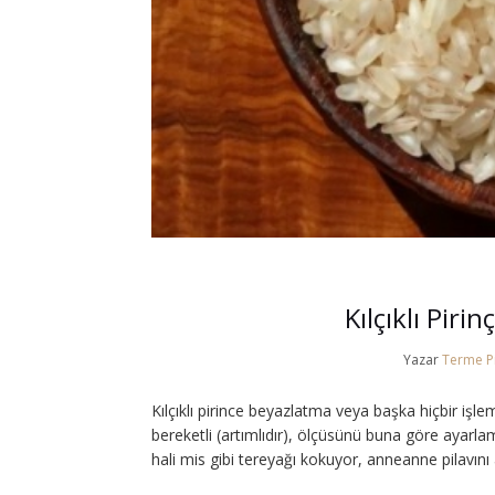
Kılçıklı Pirin
Yazar
Terme Pi
Kılçıklı pirince beyazlatma veya başka hiçbir işl
bereketli (artımlıdır), ölçüsünü buna göre ayarl
hali mis gibi tereyağı kokuyor, anneanne pilavını 