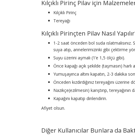
Kılçıklı Pirinç Pilav için Malzemele
Kılçıklı Pirinç
Tereyağı
Kılçıklı Pirinçten Pilav Nasıl Yapılır
1-2 saat önceden bol suda ıslatmalısınız. 
suya atıp, annelerimizinki gibi çektirme yönt
Suyu üzerini aşmalı (1’e 1,5 ölçü gibi).
Önce kapağı açık şekilde (taşmasın) harlı a
Yumuşayınca altını kapatın, 2-3 dakika sonr
Önceden kızdırdığınız tereyağını üzerine d
Nazikçe(ezilmesin) karıştırıp, tereyağının d
Kapağını kapatıp dinlendirin.
Afiyet olsun.
Diğer Kullanıcılar Bunlara da Bakt