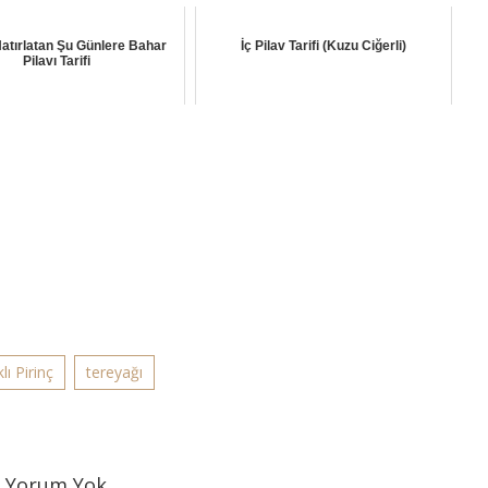
atırlatan Şu Günlere Bahar
İç Pilav Tarifi (Kuzu Ciğerli)
Pilavı Tarifi
e
klı Pirinç
tereyağı
Yorum Yok