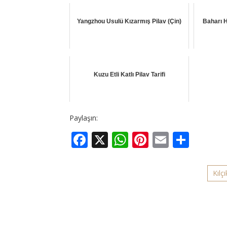
Yangzhou Usulü Kızarmış Pilav (Çin)
Baharı H
Kuzu Etli Katlı Pilav Tarifi
Paylaşın:
Facebook
X
WhatsApp
Pinterest
Email
Shar
Kılçı