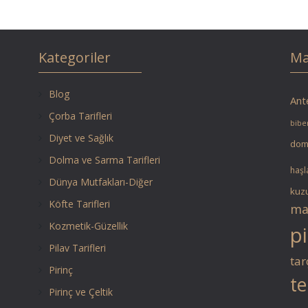
Kategoriler
Ma
Blog
Ante
Çorba Tarifleri
biber
Diyet ve Sağlık
dom
Dolma ve Sarma Tarifleri
haşl
Dünya Mutfakları-Diğer
kuzu
Köfte Tarifleri
ma
Kozmetik-Güzellik
pi
Pilav Tarifleri
tar
Pirinç
te
Pirinç ve Çeltik