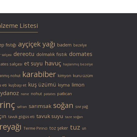
lzeme Listesi
ayçiçek yağı
p fıstığı
badem
bezelye
dereotu
domates
dolmalık fıstık
 salçası
havuç
et suyu
ates salçası
haşlanmış bezelye
karabiber
kimyon
kuru üzüm
anmış nohut
kuş üzümü
limon
kıyma
 eti
kuşbaşı et
ydanoz
nohut
patlıcan
nane
patates
rinç
soğan
sarımsak
sıvı yağ
safran
çın
tavuk suyu
tavuk göğüs eti
taze soğan
reyağı
tuz
toz şeker
Terme Pirinci
un