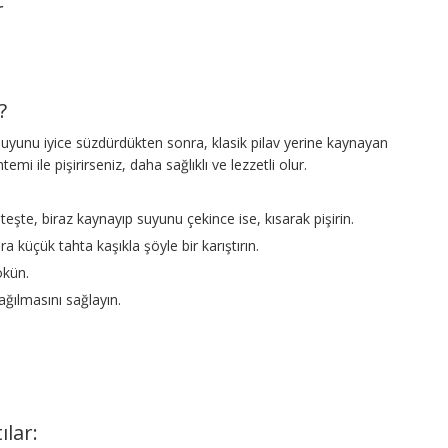
r
?
Suyunu iyice süzdürdükten sonra, klasik pilav yerine kaynayan
emi ile pişirirseniz, daha sağlıklı ve lezzetli olur.
teşte, biraz kaynayıp suyunu çekince ise, kısarak pişirin.
a küçük tahta kaşıkla şöyle bir karıştırın.
ökün.
ağılmasını sağlayın.
ılar: