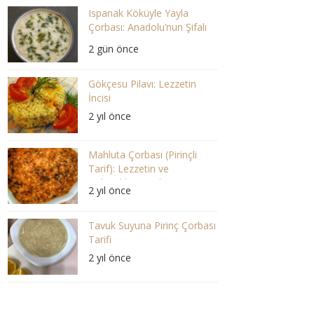
Ispanak Köküyle Yayla
Çorbası: Anadolu’nun Şifalı
Lezzeti
2 gün önce
Gökçesu Pilavı: Lezzetin
İncisi
2 yıl önce
Mahluta Çorbası (Pirinçli
Tarif): Lezzetin ve
Geleneklerin Buluştuğu Bir
2 yıl önce
Ziyafet
Tavuk Suyuna Pirinç Çorbası
Tarifi
2 yıl önce