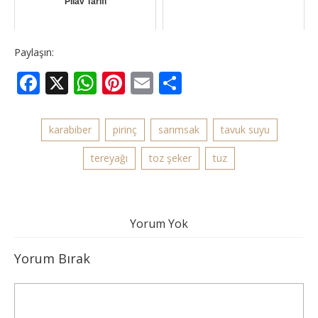
Pilav Tarifi
Paylaşın:
Facebook
X
WhatsApp
Pinterest
Email
Share
karabiber
pirinç
sarımsak
tavuk suyu
tereyağı
toz şeker
tuz
Yorum Yok
Yorum Bırak