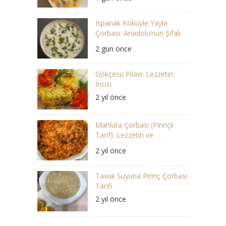
Ispanak Köküyle Yayla
Çorbası: Anadolu’nun Şifalı
Lezzeti
2 gün önce
Gökçesu Pilavı: Lezzetin
İncisi
2 yıl önce
Mahluta Çorbası (Pirinçli
Tarif): Lezzetin ve
Geleneklerin Buluştuğu Bir
2 yıl önce
Ziyafet
Tavuk Suyuna Pirinç Çorbası
Tarifi
2 yıl önce