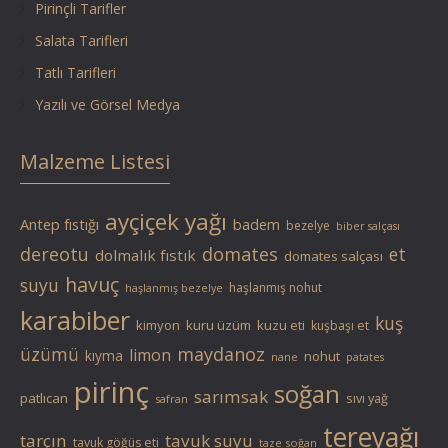
Pirinçli Tarifler
Salata Tarifleri
Tatlı Tarifleri
Yazılı ve Görsel Medya
Malzeme Listesi
ayçiçek yağı
Antep fıstığı
badem
bezelye
biber salçası
dereotu
domates
et
dolmalık fıstık
domates salçası
havuç
suyu
haşlanmış nohut
haşlanmış bezelye
karabiber
kuş
kimyon
kuru üzüm
kuzu eti
kuşbaşı et
üzümü
maydanoz
limon
kıyma
nohut
nane
patates
pirinç
soğan
sarımsak
patlıcan
sıvı yağ
safran
tereyağı
tarçın
tavuk suyu
tavuk göğüs eti
taze soğan