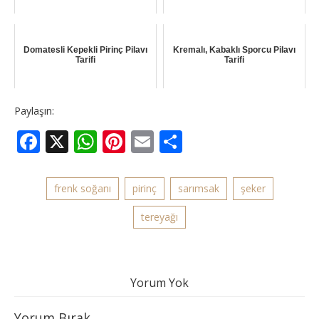
Domatesli Kepekli Pirinç Pilavı
Kremalı, Kabaklı Sporcu Pilavı
Tarifi
Tarifi
Paylaşın:
Facebook
X
WhatsApp
Pinterest
Email
Share
frenk soğanı
pirinç
sarımsak
şeker
tereyağı
Yorum Yok
Yorum Bırak