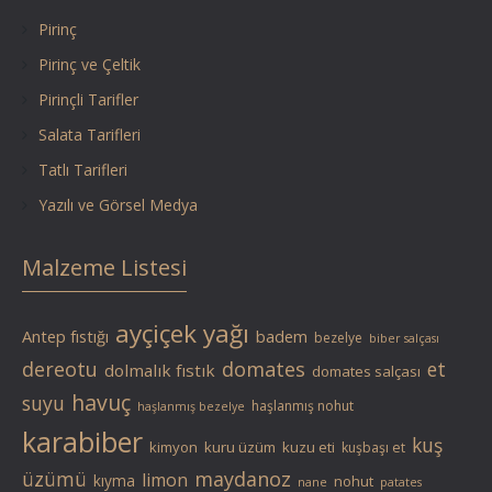
Pirinç
Pirinç ve Çeltik
Pirinçli Tarifler
Salata Tarifleri
Tatlı Tarifleri
Yazılı ve Görsel Medya
Malzeme Listesi
ayçiçek yağı
Antep fıstığı
badem
bezelye
biber salçası
dereotu
domates
et
dolmalık fıstık
domates salçası
havuç
suyu
haşlanmış nohut
haşlanmış bezelye
karabiber
kuş
kimyon
kuru üzüm
kuzu eti
kuşbaşı et
üzümü
maydanoz
limon
kıyma
nohut
nane
patates