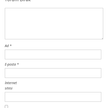
Ad
*
E-posta
*
İnternet
sitesi