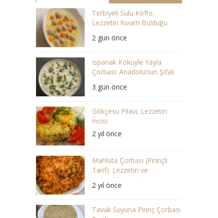
Terbiyeli Sulu Köfte:
Lezzetin Kıvam Bulduğu
Çorba
2 gün önce
Ispanak Köküyle Yayla
Çorbası: Anadolu’nun Şifalı
Lezzeti
3 gün önce
Gökçesu Pilavı: Lezzetin
İncisi
2 yıl önce
Mahluta Çorbası (Pirinçli
Tarif): Lezzetin ve
Geleneklerin Buluştuğu Bir
2 yıl önce
Ziyafet
Tavuk Suyuna Pirinç Çorbası