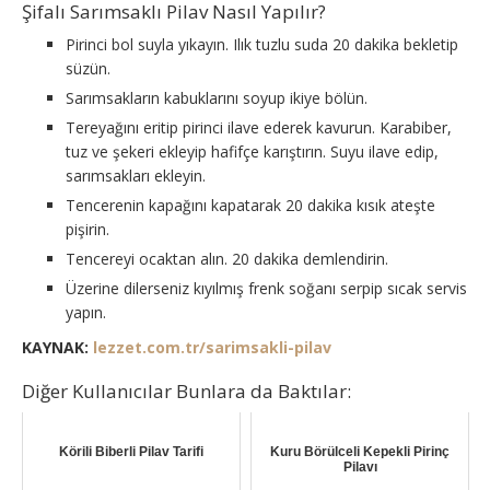
Şifalı Sarımsaklı Pilav Nasıl Yapılır?
Pirinci bol suyla yıkayın. Ilık tuzlu suda 20 dakika bekletip
süzün.
Sarımsakların kabuklarını soyup ikiye bölün.
Tereyağını eritip pirinci ilave ederek kavurun. Karabiber,
tuz ve şekeri ekleyip hafifçe karıştırın. Suyu ilave edip,
sarımsakları ekleyin.
Tencerenin kapağını kapatarak 20 dakika kısık ateşte
pişirin.
Tencereyi ocaktan alın. 20 dakika demlendirin.
Üzerine dilerseniz kıyılmış frenk soğanı serpip sıcak servis
yapın.
KAYNAK:
lezzet.com.tr/sarimsakli-pilav
Diğer Kullanıcılar Bunlara da Baktılar:
Körili Biberli Pilav Tarifi
Kuru Börülceli Kepekli Pirinç
Pilavı