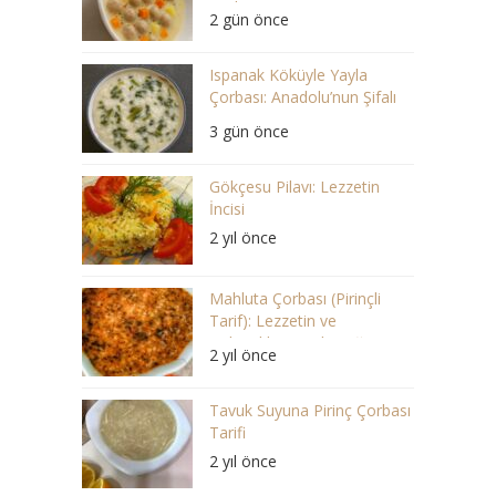
Çorba
2 gün önce
Ispanak Köküyle Yayla
Çorbası: Anadolu’nun Şifalı
Lezzeti
3 gün önce
Gökçesu Pilavı: Lezzetin
İncisi
2 yıl önce
Mahluta Çorbası (Pirinçli
Tarif): Lezzetin ve
Geleneklerin Buluştuğu Bir
2 yıl önce
Ziyafet
Tavuk Suyuna Pirinç Çorbası
Tarifi
2 yıl önce