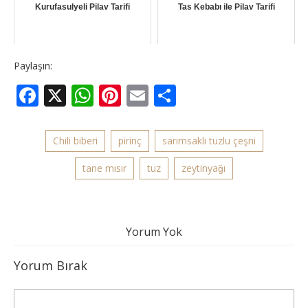
Kurufasulyeli Pilav Tarifi
Tas Kebabı ile Pilav Tarifi
Paylaşın:
Facebook
X
WhatsApp
Pinterest
Email
Share
Chili biberi
pirinç
sarımsaklı tuzlu çeşni
tane mısır
tuz
zeytinyağı
Yorum Yok
Yorum Bırak