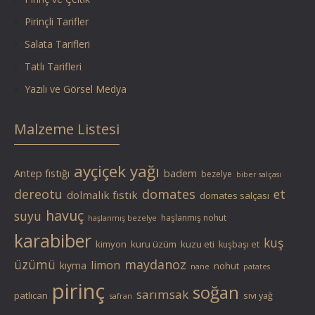
Pirinçli Tarifler
Salata Tarifleri
Tatlı Tarifleri
Yazılı ve Görsel Medya
Malzeme Listesi
ayçiçek yağı
Antep fıstığı
badem
bezelye
biber salçası
dereotu
domates
et
dolmalık fıstık
domates salçası
havuç
suyu
haşlanmış nohut
haşlanmış bezelye
karabiber
kuş
kimyon
kuru üzüm
kuzu eti
kuşbaşı et
üzümü
maydanoz
limon
kıyma
nohut
nane
patates
pirinç
soğan
sarımsak
patlıcan
sıvı yağ
safran