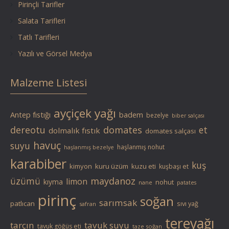
Pirinçli Tarifler
Salata Tarifleri
Tatlı Tarifleri
Yazılı ve Görsel Medya
Malzeme Listesi
ayçiçek yağı
Antep fıstığı
badem
bezelye
biber salçası
dereotu
domates
et
dolmalık fıstık
domates salçası
havuç
suyu
haşlanmış nohut
haşlanmış bezelye
karabiber
kuş
kimyon
kuru üzüm
kuzu eti
kuşbaşı et
üzümü
maydanoz
limon
kıyma
nohut
nane
patates
pirinç
soğan
sarımsak
patlıcan
sıvı yağ
safran
tereyağı
tarçın
tavuk suyu
tavuk göğüs eti
taze soğan