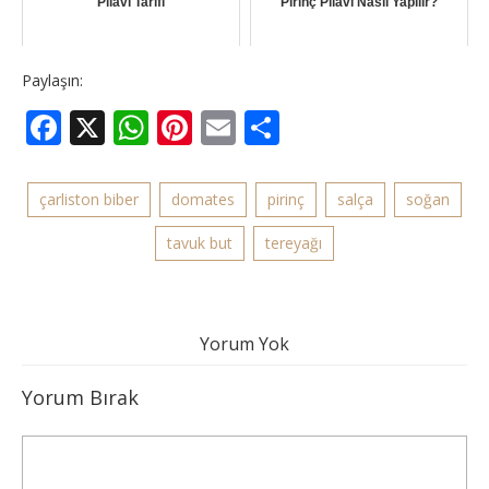
Pilavı Tarifi
Pirinç Pilavı Nasıl Yapılır?
Paylaşın:
Facebook
X
WhatsApp
Pinterest
Email
Share
çarliston biber
domates
pirinç
salça
soğan
tavuk but
tereyağı
Yorum Yok
Yorum Bırak