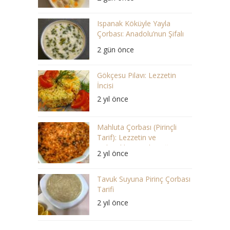
Ispanak Köküyle Yayla
Çorbası: Anadolu’nun Şifalı
Lezzeti
2 gün önce
Gökçesu Pilavı: Lezzetin
İncisi
2 yıl önce
Mahluta Çorbası (Pirinçli
Tarif): Lezzetin ve
Geleneklerin Buluştuğu Bir
2 yıl önce
Ziyafet
Tavuk Suyuna Pirinç Çorbası
Tarifi
2 yıl önce